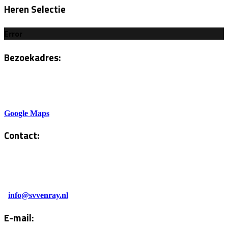
Heren Selectie
Error
Bezoekadres:
Sportlaan 6
5801AH Venray
Google Maps
Contact:
Tel. Kantine:
0478-586878
Administratie:
info@svvenray.nl
E-mail: