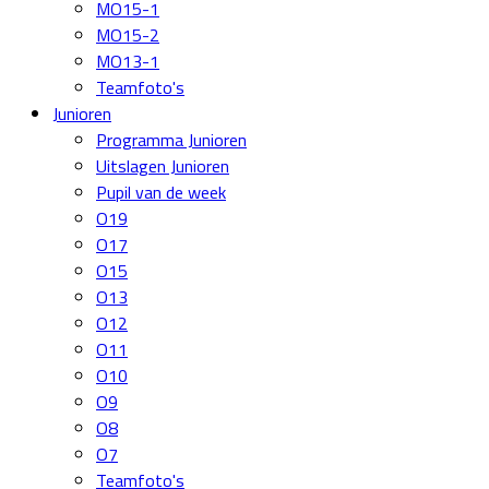
MO15-1
MO15-2
MO13-1
Teamfoto's
Junioren
Programma Junioren
Uitslagen Junioren
Pupil van de week
O19
O17
O15
O13
O12
O11
O10
O9
O8
O7
Teamfoto's