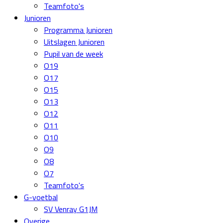
Teamfoto's
Junioren
Programma Junioren
Uitslagen Junioren
Pupil van de week
O19
O17
O15
O13
O12
O11
O10
O9
O8
O7
Teamfoto's
G-voetbal
SV Venray G1JM
Overige