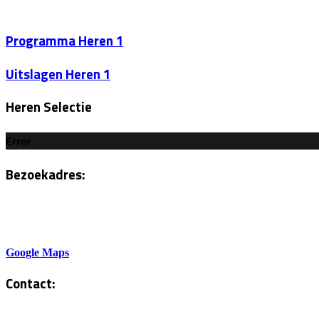
Programma Heren 1
Uitslagen Heren 1
Heren Selectie
Error
Bezoekadres:
Sportlaan 6
5801AH Venray
Google Maps
Contact:
Tel. Kantine: