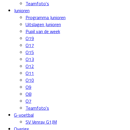
Teamfoto's
Junioren
Programma Junioren
Uitslagen Junioren
Pupil van de week
O19
O17
O15
O13
O12
O11
O10
O9
O8
O7
Teamfoto's
G-voetbal
SV Venray G1JM
Overige