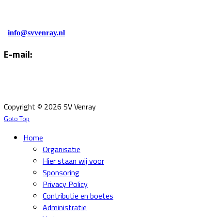
0478-586878
Administratie:
info@svvenray.nl
E-mail:
Email:
info@svvenray.nl
Ledenadministratie:
ledenadministratie@svvenray.nl
Copyright © 2026 SV Venray
Goto Top
Home
Organisatie
Hier staan wij voor
Sponsoring
Privacy Policy
Contributie en boetes
Administratie