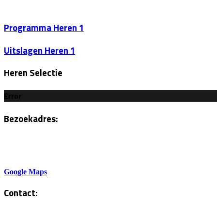
Programma Heren 1
Uitslagen Heren 1
Heren Selectie
Error
Bezoekadres:
Sportlaan 6
5801AH Venray
Google Maps
Contact:
Tel. Kantine: