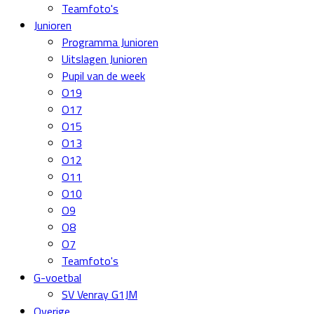
Teamfoto's
Junioren
Programma Junioren
Uitslagen Junioren
Pupil van de week
O19
O17
O15
O13
O12
O11
O10
O9
O8
O7
Teamfoto's
G-voetbal
SV Venray G1JM
Overige