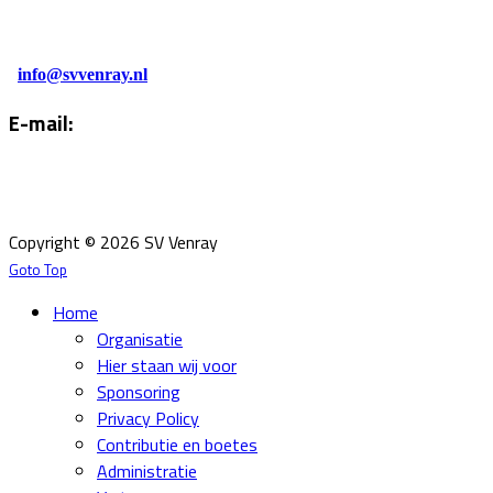
0478-586878
Administratie:
info@svvenray.nl
E-mail:
Email:
info@svvenray.nl
Ledenadministratie:
ledenadministratie@svvenray.nl
Copyright © 2026 SV Venray
Goto Top
Home
Organisatie
Hier staan wij voor
Sponsoring
Privacy Policy
Contributie en boetes
Administratie