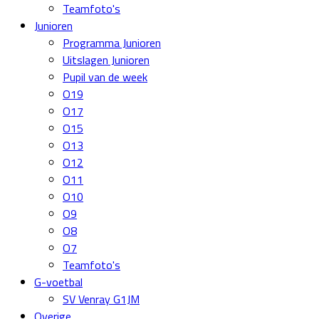
Teamfoto's
Junioren
Programma Junioren
Uitslagen Junioren
Pupil van de week
O19
O17
O15
O13
O12
O11
O10
O9
O8
O7
Teamfoto's
G-voetbal
SV Venray G1JM
Overige