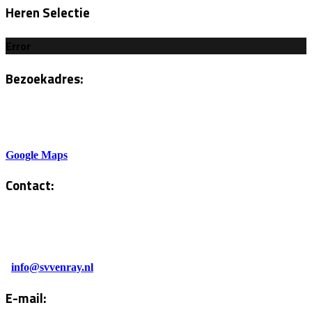
Heren Selectie
Error
Bezoekadres:
Sportlaan 6
5801AH Venray
Google Maps
Contact:
Tel. Kantine:
0478-586878
Administratie:
info@svvenray.nl
E-mail: