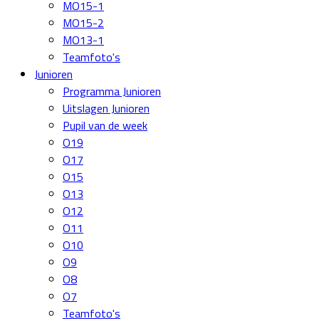
MO15-1
MO15-2
MO13-1
Teamfoto's
Junioren
Programma Junioren
Uitslagen Junioren
Pupil van de week
O19
O17
O15
O13
O12
O11
O10
O9
O8
O7
Teamfoto's