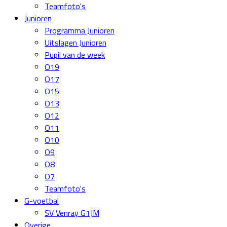
Teamfoto's
Junioren
Programma Junioren
Uitslagen Junioren
Pupil van de week
O19
O17
O15
O13
O12
O11
O10
O9
O8
O7
Teamfoto's
G-voetbal
SV Venray G1JM
Overige