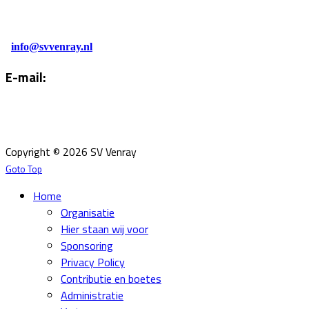
0478-586878
Administratie:
info@svvenray.nl
E-mail:
Email:
info@svvenray.nl
Ledenadministratie:
ledenadministratie@svvenray.nl
Copyright © 2026 SV Venray
Goto Top
Home
Organisatie
Hier staan wij voor
Sponsoring
Privacy Policy
Contributie en boetes
Administratie