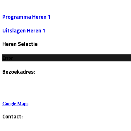
Programma Heren 1
Uitslagen Heren 1
Heren Selectie
Error
Bezoekadres:
Sportlaan 6
5801AH Venray
Google Maps
Contact:
Tel. Kantine: