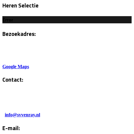
Heren Selectie
Error
Bezoekadres:
Sportlaan 6
5801AH Venray
Google Maps
Contact:
Tel. Kantine:
0478-586878
Administratie:
info@svvenray.nl
E-mail: