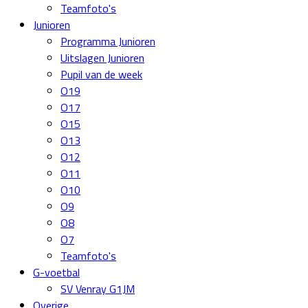
Teamfoto's
Junioren
Programma Junioren
Uitslagen Junioren
Pupil van de week
O19
O17
O15
O13
O12
O11
O10
O9
O8
O7
Teamfoto's
G-voetbal
SV Venray G1JM
Overige