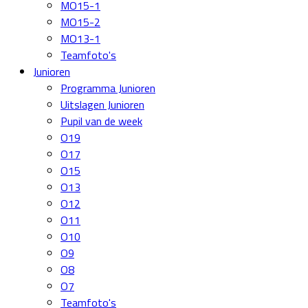
MO15-1
MO15-2
MO13-1
Teamfoto's
Junioren
Programma Junioren
Uitslagen Junioren
Pupil van de week
O19
O17
O15
O13
O12
O11
O10
O9
O8
O7
Teamfoto's