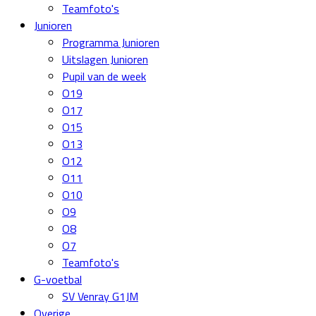
Teamfoto's
Junioren
Programma Junioren
Uitslagen Junioren
Pupil van de week
O19
O17
O15
O13
O12
O11
O10
O9
O8
O7
Teamfoto's
G-voetbal
SV Venray G1JM
Overige