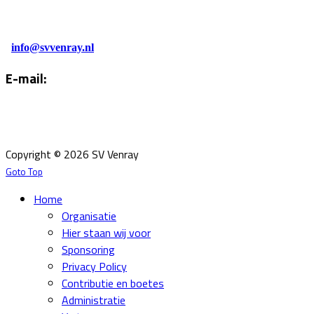
0478-586878
Administratie:
info@svvenray.nl
E-mail:
Email:
info@svvenray.nl
Ledenadministratie:
ledenadministratie@svvenray.nl
Copyright © 2026 SV Venray
Goto Top
Home
Organisatie
Hier staan wij voor
Sponsoring
Privacy Policy
Contributie en boetes
Administratie