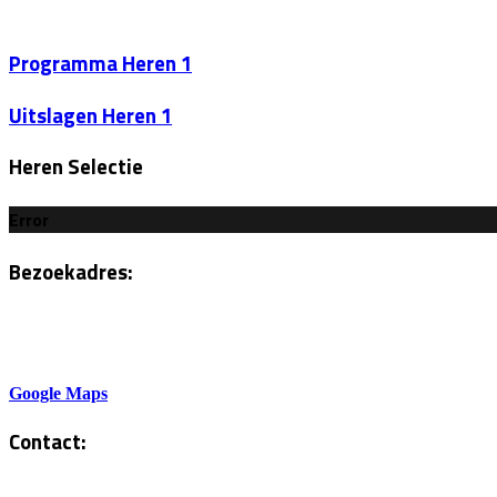
Programma Heren 1
Uitslagen Heren 1
Heren Selectie
Error
Bezoekadres:
Sportlaan 6
5801AH Venray
Google Maps
Contact:
Tel. Kantine: