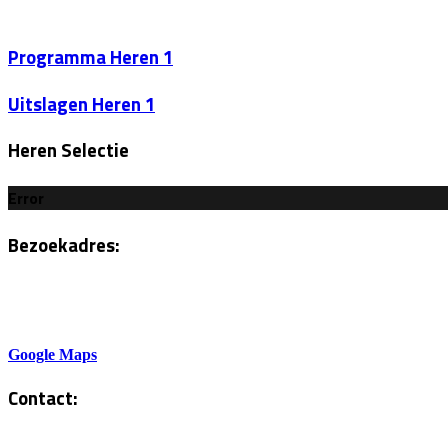
Programma Heren 1
Uitslagen Heren 1
Heren Selectie
Error
Bezoekadres:
Sportlaan 6
5801AH Venray
Google Maps
Contact:
Tel. Kantine: