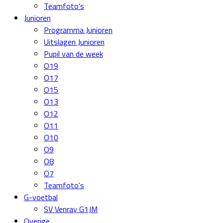
Teamfoto's
Junioren
Programma Junioren
Uitslagen Junioren
Pupil van de week
O19
O17
O15
O13
O12
O11
O10
O9
O8
O7
Teamfoto's
G-voetbal
SV Venray G1JM
Overige