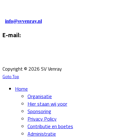
0478-586878
Administratie:
info@svvenray.nl
E-mail:
Email:
info@svvenray.nl
Ledenadministratie:
ledenadministratie@svvenray.nl
Copyright © 2026 SV Venray
Goto Top
Home
Organisatie
Hier staan wij voor
Sponsoring
Privacy Policy
Contributie en boetes
Administratie