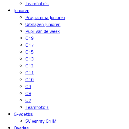
Teamfoto's
Junioren
Programma Junioren
Uitslagen Junioren
Pupil van de week
O19
O17
O15
O13
O12
O11
O10
O9
O8
O7
Teamfoto's
G-voetbal
SV Venray G1JM
Overige