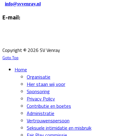
info@svvenray.nl
E-mail:
Email:
info@svvenray.nl
Ledenadministratie:
ledenadministratie@svvenray.nl
Copyright © 2026 SV Venray
Goto Top
Home
Organisatie
Hier staan wij voor
Sponsoring
Privacy Policy
Contributie en boetes
Administratie
Vertrouwenspersoon
Seksuele intimidatie en misbruik
Fair Play commissie