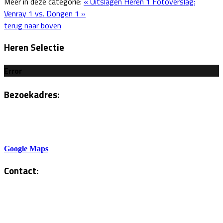
Meer in deze categorie:
« Uitslagen Heren 1
Fotoverslag:
Venray 1 vs. Dongen 1 »
terug naar boven
Heren Selectie
Error
Bezoekadres:
Sportlaan 6
5801AH Venray
Google Maps
Contact:
Tel. Kantine:
0478-586878
Administratie: