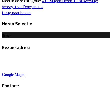
Meer in deze categorie:
« Uitslagen Heren 1
Fotoverslag:
Venray 1 vs. Dongen 1 »
terug naar boven
Heren Selectie
Error
Bezoekadres:
Sportlaan 6
5801AH Venray
Google Maps
Contact:
Tel. Kantine:
0478-586878
Administratie: