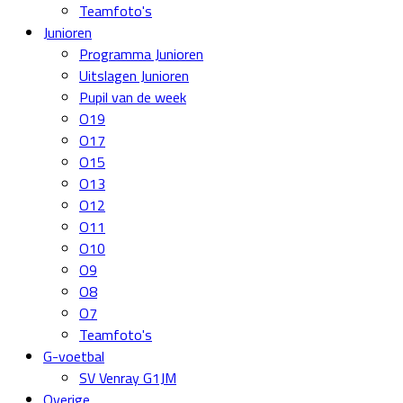
Teamfoto's
Junioren
Programma Junioren
Uitslagen Junioren
Pupil van de week
O19
O17
O15
O13
O12
O11
O10
O9
O8
O7
Teamfoto's
G-voetbal
SV Venray G1JM
Overige