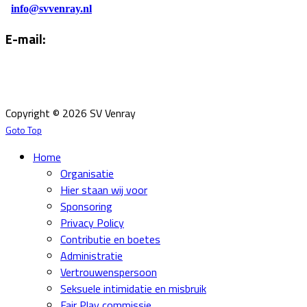
info@svvenray.nl
E-mail:
Email:
info@svvenray.nl
Ledenadministratie:
ledenadministratie@svvenray.nl
Copyright © 2026 SV Venray
Goto Top
Home
Organisatie
Hier staan wij voor
Sponsoring
Privacy Policy
Contributie en boetes
Administratie
Vertrouwenspersoon
Seksuele intimidatie en misbruik
Fair Play commissie