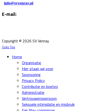
info@svvenray.nl
E-mail:
Email:
info@svvenray.nl
Ledenadministratie:
ledenadministratie@svvenray.nl
Copyright © 2026 SV Venray
Goto Top
Home
Organisatie
Hier staan wij voor
Sponsoring
Privacy Policy
Contributie en boetes
Administratie
Vertrouwenspersoon
Seksuele intimidatie en misbruik
Fair Play commissie