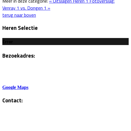
Meer in deze categorie:
« Uitslagen Heren 1
Fotoverslag:
Venray 1 vs. Dongen 1 »
terug naar boven
Heren Selectie
Error
Bezoekadres:
Sportlaan 6
5801AH Venray
Google Maps
Contact:
Tel. Kantine:
0478-586878
Administratie: