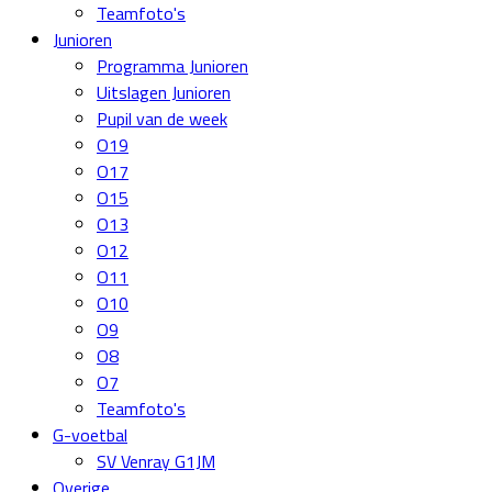
Teamfoto's
Junioren
Programma Junioren
Uitslagen Junioren
Pupil van de week
O19
O17
O15
O13
O12
O11
O10
O9
O8
O7
Teamfoto's
G-voetbal
SV Venray G1JM
Overige