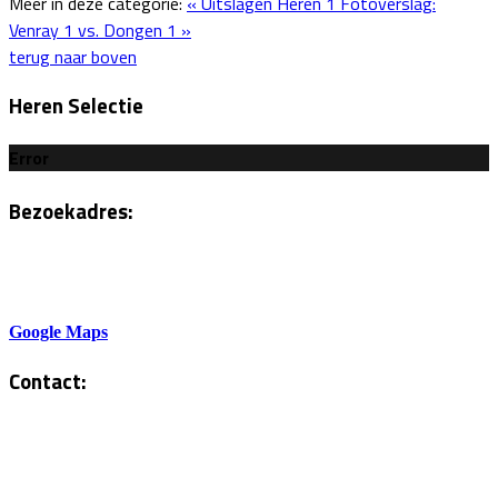
Meer in deze categorie:
« Uitslagen Heren 1
Fotoverslag:
Venray 1 vs. Dongen 1 »
terug naar boven
Heren Selectie
Error
Bezoekadres:
Sportlaan 6
5801AH Venray
Google Maps
Contact:
Tel. Kantine:
0478-586878
Administratie: