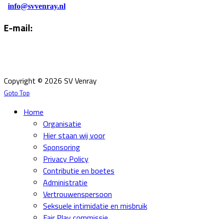
info@svvenray.nl
E-mail:
Email:
info@svvenray.nl
Ledenadministratie:
ledenadministratie@svvenray.nl
Copyright © 2026 SV Venray
Goto Top
Home
Organisatie
Hier staan wij voor
Sponsoring
Privacy Policy
Contributie en boetes
Administratie
Vertrouwenspersoon
Seksuele intimidatie en misbruik
Fair Play commissie