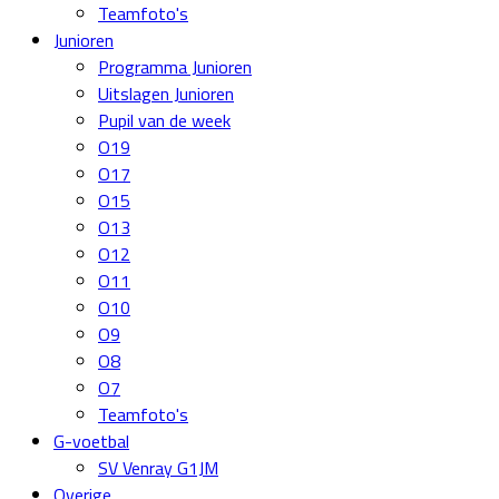
Teamfoto's
Junioren
Programma Junioren
Uitslagen Junioren
Pupil van de week
O19
O17
O15
O13
O12
O11
O10
O9
O8
O7
Teamfoto's
G-voetbal
SV Venray G1JM
Overige