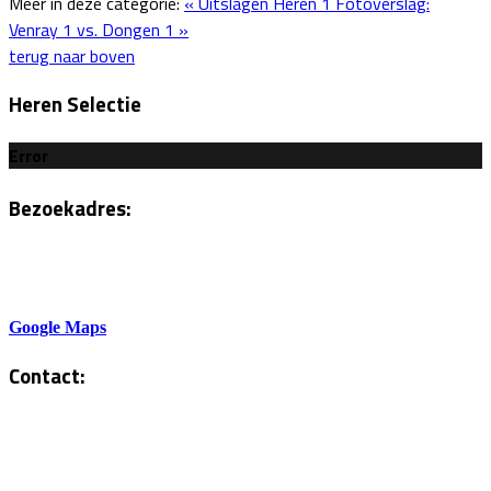
Meer in deze categorie:
« Uitslagen Heren 1
Fotoverslag:
Venray 1 vs. Dongen 1 »
terug naar boven
Heren Selectie
Error
Bezoekadres:
Sportlaan 6
5801AH Venray
Google Maps
Contact:
Tel. Kantine:
0478-586878
Administratie: