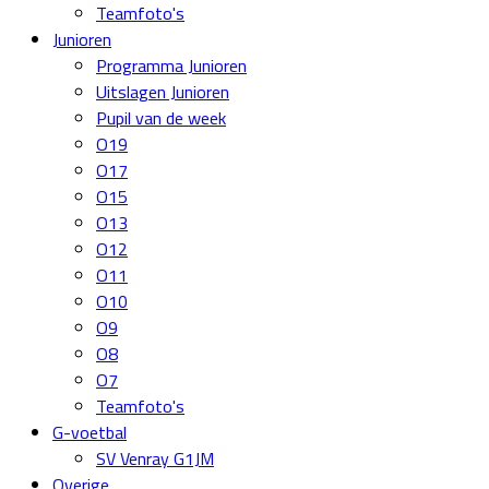
Teamfoto's
Junioren
Programma Junioren
Uitslagen Junioren
Pupil van de week
O19
O17
O15
O13
O12
O11
O10
O9
O8
O7
Teamfoto's
G-voetbal
SV Venray G1JM
Overige