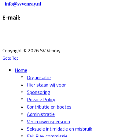
info@svvenray.nl
E-mail:
Email:
info@svvenray.nl
Ledenadministratie:
ledenadministratie@svvenray.nl
Copyright © 2026 SV Venray
Goto Top
Home
Organisatie
Hier staan wij voor
Sponsoring
Privacy Policy
Contributie en boetes
Administratie
Vertrouwenspersoon
Seksuele intimidatie en misbruik
Fair Play commissie