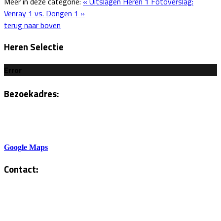
Meer in deze categorie:
« Uitslagen Heren 1
Fotoverslag:
Venray 1 vs. Dongen 1 »
terug naar boven
Heren Selectie
Error
Bezoekadres:
Sportlaan 6
5801AH Venray
Google Maps
Contact:
Tel. Kantine:
0478-586878
Administratie: