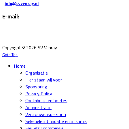
info@svvenray.nl
E-mail:
Email:
info@svvenray.nl
Ledenadministratie:
ledenadministratie@svvenray.nl
Copyright © 2026 SV Venray
Goto Top
Home
Organisatie
Hier staan wij voor
Sponsoring
Privacy Policy
Contributie en boetes
Administratie
Vertrouwenspersoon
Seksuele intimidatie en misbruik
Fair Play commissie