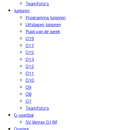
Teamfoto's
Junioren
Programma Junioren
Uitslagen Junioren
Pupil van de week
O19
O17
O15
O13
O12
O11
O10
O9
O8
O7
Teamfoto's
G-voetbal
SV Venray G1JM
Overige