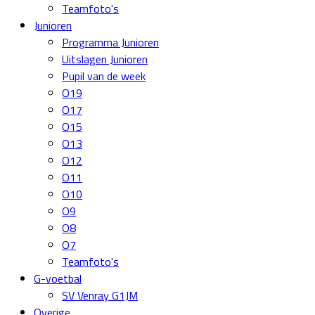
Teamfoto's
Junioren
Programma Junioren
Uitslagen Junioren
Pupil van de week
O19
O17
O15
O13
O12
O11
O10
O9
O8
O7
Teamfoto's
G-voetbal
SV Venray G1JM
Overige