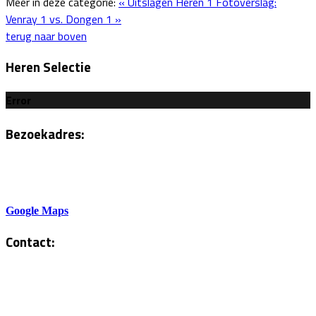
Meer in deze categorie:
« Uitslagen Heren 1
Fotoverslag:
Venray 1 vs. Dongen 1 »
terug naar boven
Heren Selectie
Error
Bezoekadres:
Sportlaan 6
5801AH Venray
Google Maps
Contact:
Tel. Kantine:
0478-586878
Administratie: