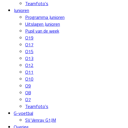
Teamfoto's
Junioren
Programma Junioren
Uitslagen Junioren
Pupil van de week
O19
O17
O15
O13
O12
O11
O10
O9
O8
O7
Teamfoto's
G-voetbal
SV Venray G1JM
Overige