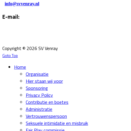
info@svvenray.nl
E-mail:
Email:
info@svvenray.nl
Ledenadministratie:
ledenadministratie@svvenray.nl
Copyright © 2026 SV Venray
Goto Top
Home
Organisatie
Hier staan wij voor
Sponsoring
Privacy Policy
Contributie en boetes
Administratie
Vertrouwenspersoon
Seksuele intimidatie en misbruik
Fair Play commissie