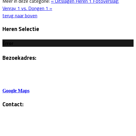
Meer in deze categorie:
« Uitslagen Heren 1
Fotoverslag:
Venray 1 vs. Dongen 1 »
terug naar boven
Heren Selectie
Error
Bezoekadres:
Sportlaan 6
5801AH Venray
Google Maps
Contact:
Tel. Kantine:
0478-586878
Administratie: