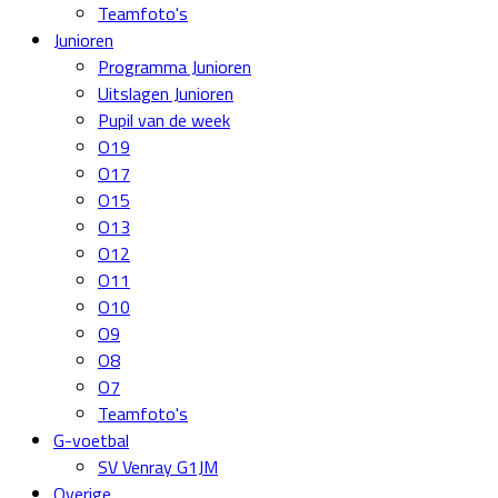
Teamfoto's
Junioren
Programma Junioren
Uitslagen Junioren
Pupil van de week
O19
O17
O15
O13
O12
O11
O10
O9
O8
O7
Teamfoto's
G-voetbal
SV Venray G1JM
Overige