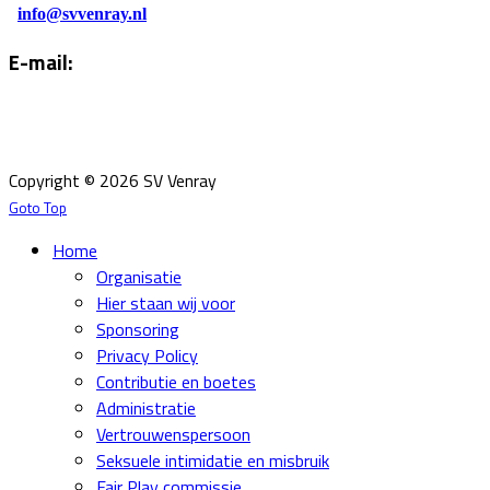
info@svvenray.nl
E-mail:
Email:
info@svvenray.nl
Ledenadministratie:
ledenadministratie@svvenray.nl
Copyright © 2026 SV Venray
Goto Top
Home
Organisatie
Hier staan wij voor
Sponsoring
Privacy Policy
Contributie en boetes
Administratie
Vertrouwenspersoon
Seksuele intimidatie en misbruik
Fair Play commissie