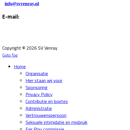
info@svvenray.nl
E-mail:
Email:
info@svvenray.nl
Ledenadministratie:
ledenadministratie@svvenray.nl
Copyright © 2026 SV Venray
Goto Top
Home
Organisatie
Hier staan wij voor
Sponsoring
Privacy Policy
Contributie en boetes
Administratie
Vertrouwenspersoon
Seksuele intimidatie en misbruik
Fair Play commissie