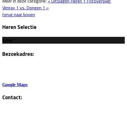
Meer in deze categorie:
« Uitslagen Heren 1
Fotoverslag:
Venray 1 vs. Dongen 1 »
terug naar boven
Heren Selectie
Error
Bezoekadres:
Sportlaan 6
5801AH Venray
Google Maps
Contact:
Tel. Kantine:
0478-586878
Administratie: