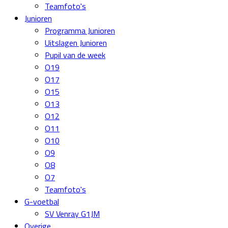
Teamfoto's
Junioren
Programma Junioren
Uitslagen Junioren
Pupil van de week
O19
O17
O15
O13
O12
O11
O10
O9
O8
O7
Teamfoto's
G-voetbal
SV Venray G1JM
Overige