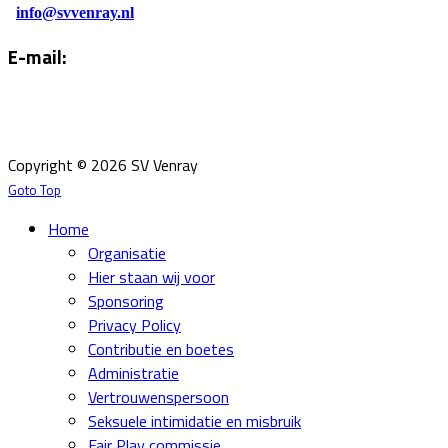
info@svvenray.nl
E-mail:
Email:
info@svvenray.nl
Ledenadministratie:
ledenadministratie@svvenray.nl
Copyright © 2026 SV Venray
Goto Top
Home
Organisatie
Hier staan wij voor
Sponsoring
Privacy Policy
Contributie en boetes
Administratie
Vertrouwenspersoon
Seksuele intimidatie en misbruik
Fair Play commissie