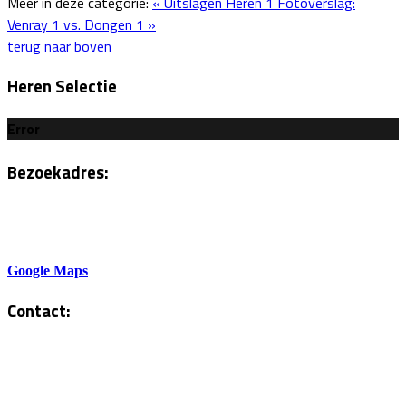
Meer in deze categorie:
« Uitslagen Heren 1
Fotoverslag:
Venray 1 vs. Dongen 1 »
terug naar boven
Heren Selectie
Error
Bezoekadres:
Sportlaan 6
5801AH Venray
Google Maps
Contact:
Tel. Kantine:
0478-586878
Administratie: