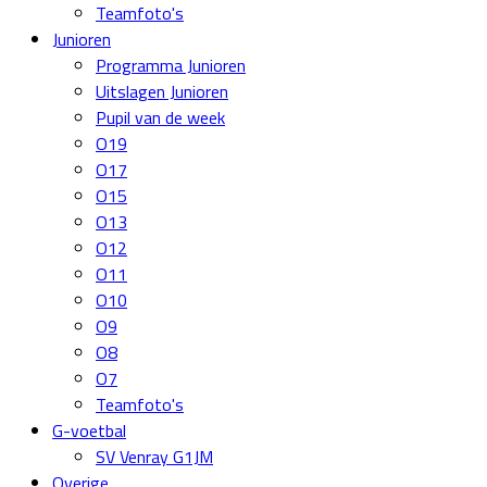
Teamfoto's
Junioren
Programma Junioren
Uitslagen Junioren
Pupil van de week
O19
O17
O15
O13
O12
O11
O10
O9
O8
O7
Teamfoto's
G-voetbal
SV Venray G1JM
Overige