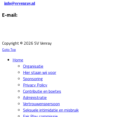
info@svvenray.nl
E-mail:
Email:
info@svvenray.nl
Ledenadministratie:
ledenadministratie@svvenray.nl
Copyright © 2026 SV Venray
Goto Top
Home
Organisatie
Hier staan wij voor
Sponsoring
Privacy Policy
Contributie en boetes
Administratie
Vertrouwenspersoon
Seksuele intimidatie en misbruik
Fair Play commissie