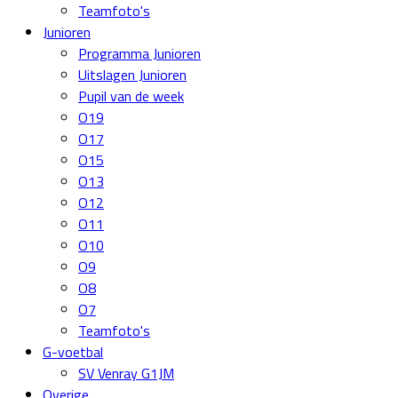
Teamfoto's
Junioren
Programma Junioren
Uitslagen Junioren
Pupil van de week
O19
O17
O15
O13
O12
O11
O10
O9
O8
O7
Teamfoto's
G-voetbal
SV Venray G1JM
Overige