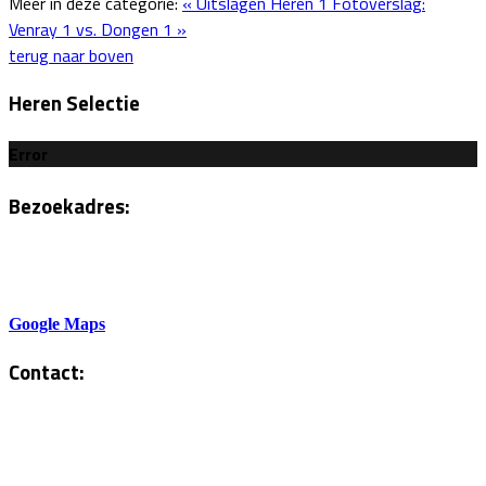
Meer in deze categorie:
« Uitslagen Heren 1
Fotoverslag:
Venray 1 vs. Dongen 1 »
terug naar boven
Heren Selectie
Error
Bezoekadres:
Sportlaan 6
5801AH Venray
Google Maps
Contact:
Tel. Kantine:
0478-586878
Administratie: