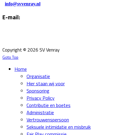
info@svvenray.nl
E-mail:
Email:
info@svvenray.nl
Ledenadministratie:
ledenadministratie@svvenray.nl
Copyright © 2026 SV Venray
Goto Top
Home
Organisatie
Hier staan wij voor
Sponsoring
Privacy Policy
Contributie en boetes
Administratie
Vertrouwenspersoon
Seksuele intimidatie en misbruik
Fair Play commissie