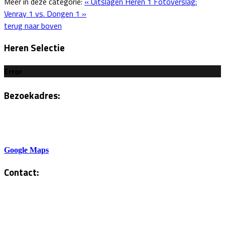
Meer in deze categorie:
« Uitslagen Heren 1
Fotoverslag:
Venray 1 vs. Dongen 1 »
terug naar boven
Heren Selectie
Error
Bezoekadres:
Sportlaan 6
5801AH Venray
Google Maps
Contact:
Tel. Kantine:
0478-586878
Administratie: