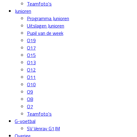
Teamfoto's
Junioren
Programma Junioren
Uitslagen Junioren
Pupil van de week
O19
O17
O15
O13
O12
O11
O10
O9
O8
O7
Teamfoto's
G-voetbal
SV Venray G1JM
Overige