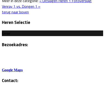
Meer in deze categorie:
« Uitslagen Heren 1
Fotoverslag:
Venray 1 vs. Dongen 1 »
terug naar boven
Heren Selectie
Error
Bezoekadres:
Sportlaan 6
5801AH Venray
Google Maps
Contact:
Tel. Kantine:
0478-586878
Administratie: