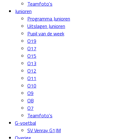
Teamfoto's
Junioren
Programma Junioren
Uitslagen Junioren
Pupil van de week
O19
O17
O15
O13
O12
O11
O10
O9
O8
O7
Teamfoto's
G-voetbal
SV Venray G1JM
Overige