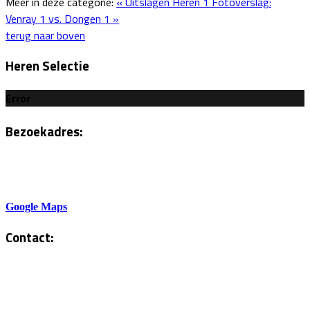
Meer in deze categorie:
« Uitslagen Heren 1
Fotoverslag:
Venray 1 vs. Dongen 1 »
terug naar boven
Heren Selectie
Error
Bezoekadres:
Sportlaan 6
5801AH Venray
Google Maps
Contact:
Tel. Kantine:
0478-586878
Administratie: