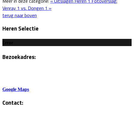
Meer in deze categorie:
« Uitslagen Heren 1
Fotoverslag:
Venray 1 vs. Dongen 1 »
terug naar boven
Heren Selectie
Error
Bezoekadres:
Sportlaan 6
5801AH Venray
Google Maps
Contact:
Tel. Kantine:
0478-586878
Administratie: