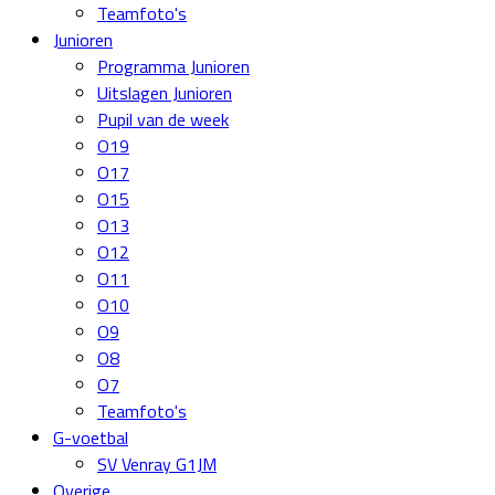
Teamfoto's
Junioren
Programma Junioren
Uitslagen Junioren
Pupil van de week
O19
O17
O15
O13
O12
O11
O10
O9
O8
O7
Teamfoto's
G-voetbal
SV Venray G1JM
Overige