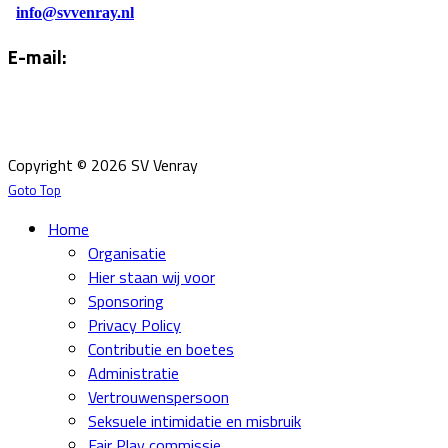
info@svvenray.nl
E-mail:
Email:
info@svvenray.nl
Ledenadministratie:
ledenadministratie@svvenray.nl
Copyright © 2026 SV Venray
Goto Top
Home
Organisatie
Hier staan wij voor
Sponsoring
Privacy Policy
Contributie en boetes
Administratie
Vertrouwenspersoon
Seksuele intimidatie en misbruik
Fair Play commissie