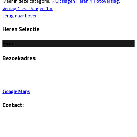
Meer in deze categorie:
« Uitslagen Heren 1
Fotoverslag:
Venray 1 vs. Dongen 1 »
terug naar boven
Heren Selectie
Error
Bezoekadres:
Sportlaan 6
5801AH Venray
Google Maps
Contact:
Tel. Kantine:
0478-586878
Administratie: