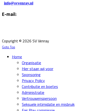
info@svvenray.nl
E-mail:
Email:
info@svvenray.nl
Ledenadministratie:
ledenadministratie@svvenray.nl
Copyright © 2026 SV Venray
Goto Top
Home
Organisatie
Hier staan wij voor
Sponsoring
Privacy Policy
Contributie en boetes
Administratie
Vertrouwenspersoon
Seksuele intimidatie en misbruik
Fair Play commissie