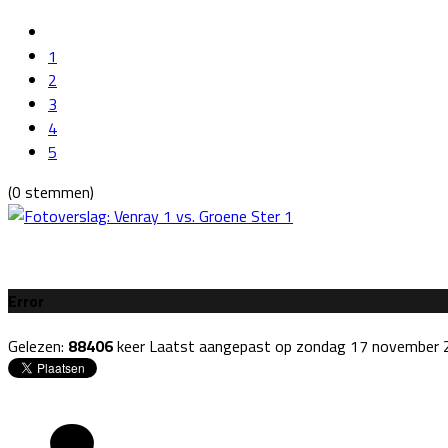
1
2
3
4
5
(0 stemmen)
Error
Gelezen:
88406
keer
Laatst aangepast op zondag 17 november 