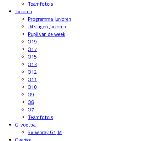
Teamfoto's
Junioren
Programma Junioren
Uitslagen Junioren
Pupil van de week
O19
O17
O15
O13
O12
O11
O10
O9
O8
O7
Teamfoto's
G-voetbal
SV Venray G1JM
Overige