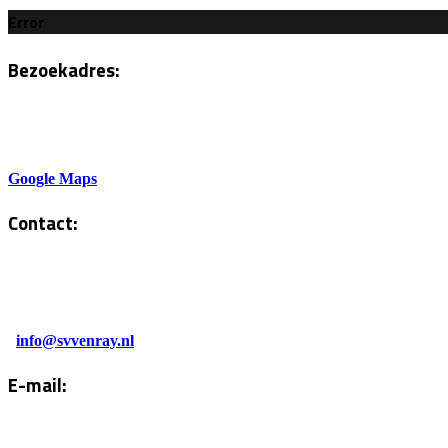
Error
Bezoekadres:
Sportlaan 6
5801AH Venray
Google Maps
Contact:
Tel. Kantine:
0478-586878
Administratie:
info@svvenray.nl
E-mail:
Email:
info@svvenray.nl