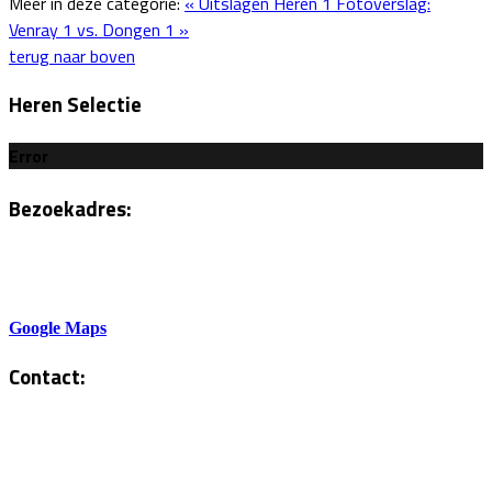
Meer in deze categorie:
« Uitslagen Heren 1
Fotoverslag:
Venray 1 vs. Dongen 1 »
terug naar boven
Heren Selectie
Error
Bezoekadres:
Sportlaan 6
5801AH Venray
Google Maps
Contact:
Tel. Kantine:
0478-586878
Administratie: