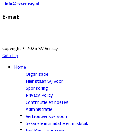
info@svvenray.nl
E-mail:
Email:
info@svvenray.nl
Ledenadministratie:
ledenadministratie@svvenray.nl
Copyright © 2026 SV Venray
Goto Top
Home
Organisatie
Hier staan wij voor
Sponsoring
Privacy Policy
Contributie en boetes
Administratie
Vertrouwenspersoon
Seksuele intimidatie en misbruik
Fair Play commissie