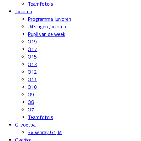
Teamfoto's
Junioren
Programma Junioren
Uitslagen Junioren
Pupil van de week
O19
O17
O15
O13
O12
O11
O10
O9
O8
O7
Teamfoto's
G-voetbal
SV Venray G1JM
Overige