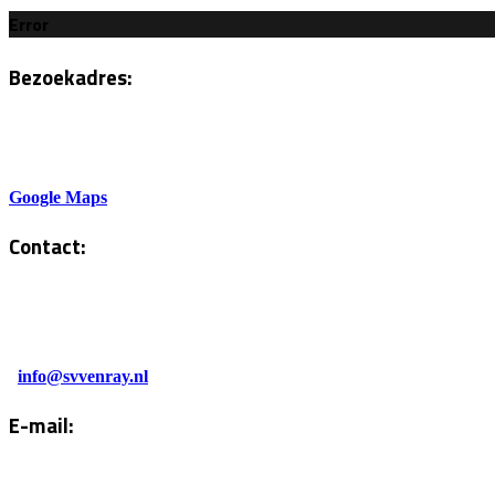
Error
Bezoekadres:
Sportlaan 6
5801AH Venray
Google Maps
Contact:
Tel. Kantine:
0478-586878
Administratie:
info@svvenray.nl
E-mail:
Email:
info@svvenray.nl