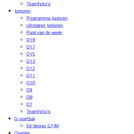
Teamfoto's
Junioren
Programma Junioren
Uitslagen Junioren
Pupil van de week
O19
O17
O15
O13
O12
O11
O10
O9
O8
O7
Teamfoto's
G-voetbal
SV Venray G1JM
Overige