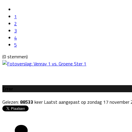
1
2
3
4
5
(0 stemmen)
Error
Gelezen:
88533
keer
Laatst aangepast op zondag 17 november 