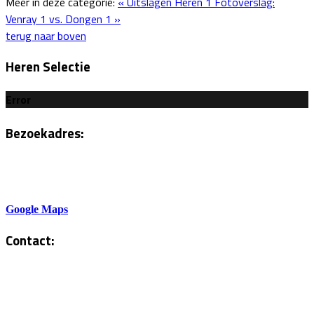
Meer in deze categorie:
« Uitslagen Heren 1
Fotoverslag:
Venray 1 vs. Dongen 1 »
terug naar boven
Heren Selectie
Error
Bezoekadres:
Sportlaan 6
5801AH Venray
Google Maps
Contact:
Tel. Kantine:
0478-586878
Administratie: