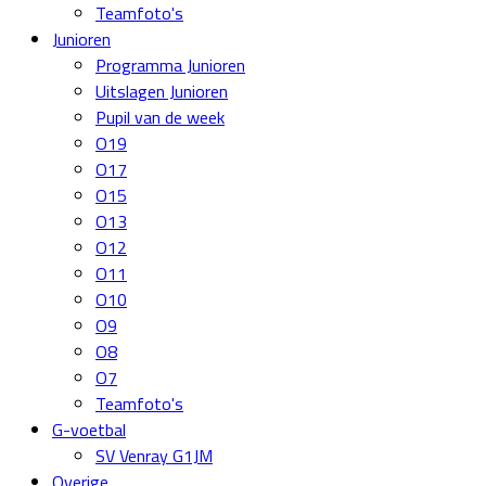
Teamfoto's
Junioren
Programma Junioren
Uitslagen Junioren
Pupil van de week
O19
O17
O15
O13
O12
O11
O10
O9
O8
O7
Teamfoto's
G-voetbal
SV Venray G1JM
Overige