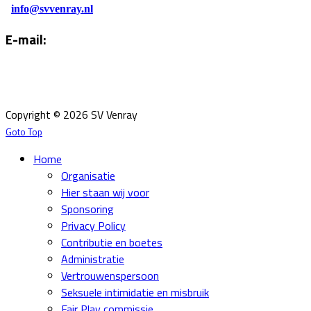
info@svvenray.nl
E-mail:
Email:
info@svvenray.nl
Ledenadministratie:
ledenadministratie@svvenray.nl
Copyright © 2026 SV Venray
Goto Top
Home
Organisatie
Hier staan wij voor
Sponsoring
Privacy Policy
Contributie en boetes
Administratie
Vertrouwenspersoon
Seksuele intimidatie en misbruik
Fair Play commissie