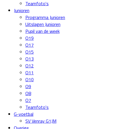
Teamfoto's
Junioren
Programma Junioren
Uitslagen Junioren
Pupil van de week
O19
O17
O15
O13
O12
O11
O10
O9
O8
O7
Teamfoto's
G-voetbal
SV Venray G1JM
Overige