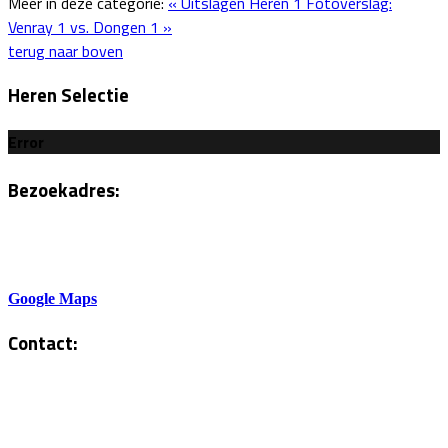
Meer in deze categorie:
« Uitslagen Heren 1
Fotoverslag:
Venray 1 vs. Dongen 1 »
terug naar boven
Heren Selectie
Error
Bezoekadres:
Sportlaan 6
5801AH Venray
Google Maps
Contact:
Tel. Kantine:
0478-586878
Administratie: