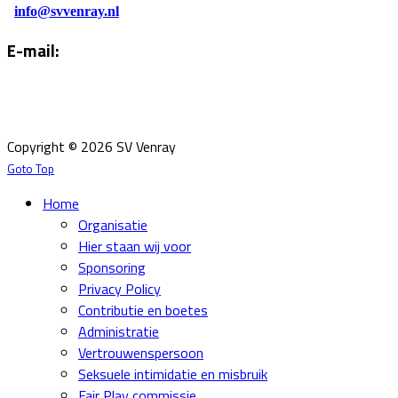
info@svvenray.nl
E-mail:
Email:
info@svvenray.nl
Ledenadministratie:
ledenadministratie@svvenray.nl
Copyright © 2026 SV Venray
Goto Top
Home
Organisatie
Hier staan wij voor
Sponsoring
Privacy Policy
Contributie en boetes
Administratie
Vertrouwenspersoon
Seksuele intimidatie en misbruik
Fair Play commissie